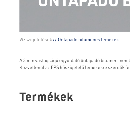
Vízszigetelések
// Öntapadó bitumenes lemezek
A 3 mm vastagságú egyoldalú öntapadó bitumen membr
Közvetlenül az EPS hőszigetelő lemezekre szerelik fe
Termékek