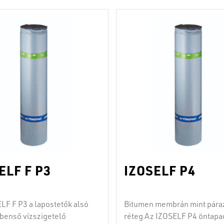
ELF F P3
IZOSELF P4
LF F P3 a lapostetők alsó
Bitumen membrán mint pára
benső vízszigetelő
réteg Az IZOSELF P4 öntapa