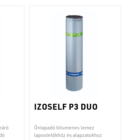
IZOSELF P3 DUO
záró
Öntapadó bitumenes lemez
dó
lapostetőkhöz és alapzatokhoz