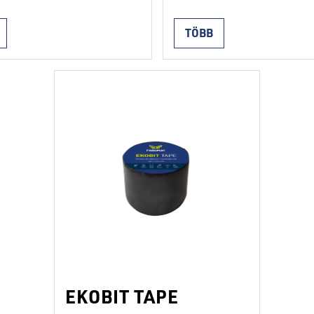
k kialakítására szolgál.
bitumen membrán egyréteg
 tűzzel szemben fokozott
vízszigeteléshez a talajned
TÖBB
ásra van szükség, külső
ellen, valamint kétrétegű
szalag használható
lapostetős rendszerekben a
 rétegként (Izoelast
rétegként használható. Az a
 P5). A membrán
egy könnyen eltávolítható
lése a viaszos védőfólia
szilikonfólia, a tetején pedig
ásával történik, a
könnyen olvasztható PE-fóli
 egyidejűleg az alaphoz
védi. Telepítése úgy történik
 Az alap IBITOL
hogy a membrán kitekerése
al történő előkezelése
közben eltávolítják az alsó fó
 (kivéve a hőszigetelő …
és az alaphoz nyomják.
ed
Alacsonyabb hőmérséklete
Continued
EKOBIT TAPE