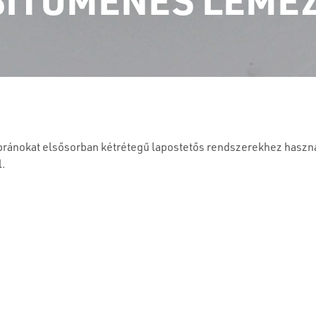
ánokat elsősorban kétrétegű lapostetős rendszerekhez haszná
l.