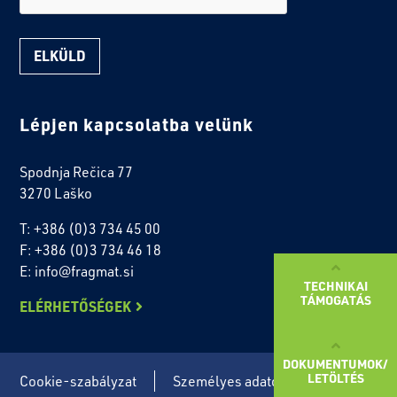
Lépjen kapcsolatba velünk
Spodnja Rečica 77
3270 Laško
T: +386 (0)3 734 45 00
F: +386 (0)3 734 46 18
E: info@fragmat.si
TECHNIKAI
TÁMOGATÁS
ELÉRHETŐSÉGEK
DOKUMENTUMOK/
LETÖLTÉS
Cookie-szabályzat
Személyes adatok védelme