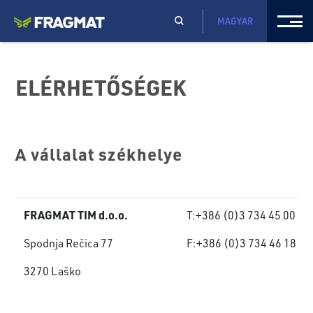
MAGYAR
ELÉRHETŐSÉGEK
A vállalat székhelye
FRAGMAT TIM d.o.o.
T:+386 (0)3 734 45 00
Spodnja Rečica 77
F:+386 (0)3 734 46 18
3270 Laško