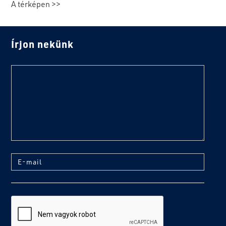
A térképen >>
Írjon nekünk
text
E-mail
reCaptcha