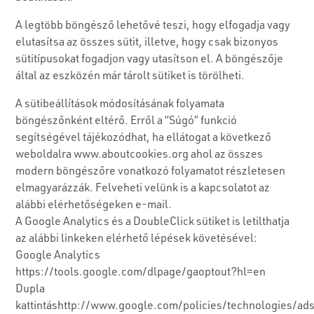
A legtöbb böngésző lehetővé teszi, hogy elfogadja vagy
elutasítsa az összes sütit, illetve, hogy csak bizonyos
sütitípusokat fogadjon vagy utasítson el. A böngészője
által az eszközén már tárolt sütiket is törölheti.
A sütibeállítások módosításának folyamata
böngészőnként eltérő. Erről a “Súgó” funkció
segítségével tájékozódhat, ha ellátogat a következő
weboldalra www.aboutcookies.org ahol az összes
modern böngészőre vonatkozó folyamatot részletesen
elmagyarázzák. Felveheti velünk is a kapcsolatot az
alábbi elérhetőségeken e-mail.
A Google Analytics és a DoubleClick sütiket is letilthatja
az alábbi linkeken elérhető lépések követésével:
Google Analytics
https://tools.google.com/dlpage/gaoptout?hl=en
Dupla
kattintáshttp://www.google.com/policies/technologies/ad