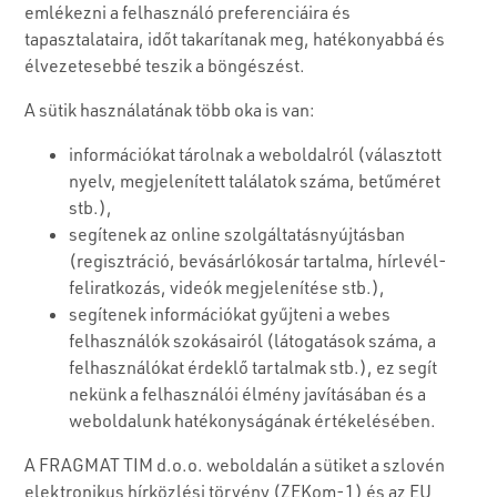
emlékezni a felhasználó preferenciáira és
tapasztalataira, időt takarítanak meg, hatékonyabbá és
élvezetesebbé teszik a böngészést.
A sütik használatának több oka is van:
információkat tárolnak a weboldalról (választott
nyelv, megjelenített találatok száma, betűméret
stb.),
segítenek az online szolgáltatásnyújtásban
(regisztráció, bevásárlókosár tartalma, hírlevél-
feliratkozás, videók megjelenítése stb.),
segítenek információkat gyűjteni a webes
felhasználók szokásairól (látogatások száma, a
felhasználókat érdeklő tartalmak stb.), ez segít
nekünk a felhasználói élmény javításában és a
weboldalunk hatékonyságának értékelésében.
A FRAGMAT TIM d.o.o. weboldalán a sütiket a szlovén
elektronikus hírközlési törvény (ZEKom-1) és az EU