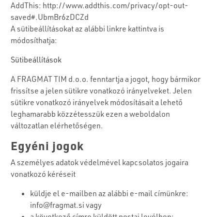
AddThis: http://www.addthis.com/privacy/opt-out-
saved#.UbmBr6zDCZd
A sütibeállításokat az alábbi linkre kattintva is
módosíthatja:
Sütibeállítások
A FRAGMAT TIM d.o.o. fenntartja a jogot, hogy bármikor
frissítse a jelen sütikre vonatkozó irányelveket. Jelen
sütikre vonatkozó irányelvek módosításait a lehető
leghamarabb közzétesszük ezen a weboldalon
változatlan elérhetőségen.
Egyéni jogok
A személyes adatok védelmével kapcsolatos jogaira
vonatkozó kéréseit
küldje el e-mailben az alábbi e-mail címünkre:
info@fragmat.si vagy
a következő címre küldött postai levélben: