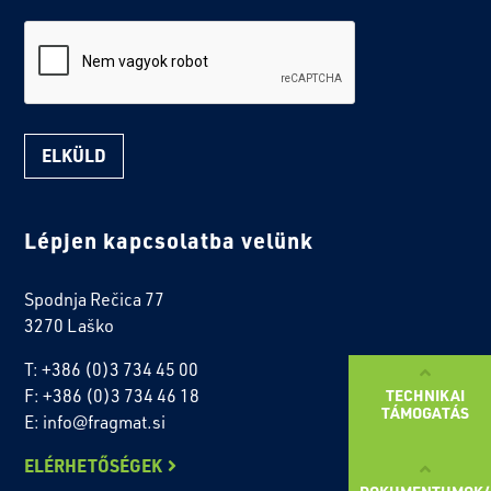
reCaptcha
Lépjen kapcsolatba velünk
Spodnja Rečica 77
3270 Laško
T: +386 (0)3 734 45 00
F: +386 (0)3 734 46 18
TECHNIKAI
TÁMOGATÁS
E: info@fragmat.si
ELÉRHETŐSÉGEK