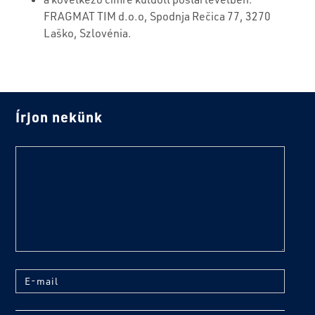
FRAGMAT TIM d.o.o, Spodnja Rečica 77, 3270
Laško, Szlovénia.
Írjon nekünk
text
E-mail