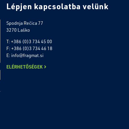
Lépjen kapcsolatba velünk
Spodnja Rečica 77
3270 Laško
T: +386 (0)3 734 45 00
F: +386 (0)3 734 46 18
E: info@fragmat.si
ELÉRHETŐSÉGEK