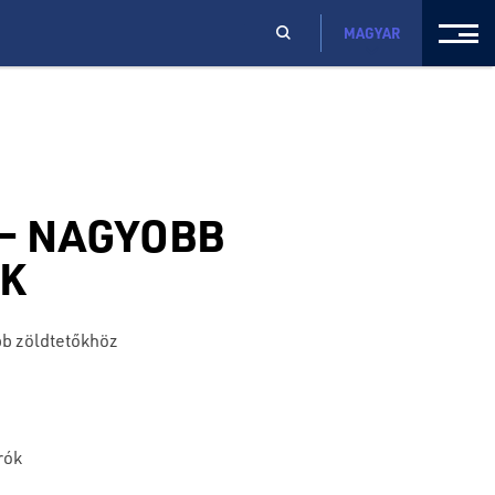
MAGYAR
 – NAGYOBB
K
bb zöldtetőkhöz
rók