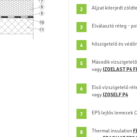
Aljzat kiterjedt zöld
Elválasztó réteg - po
hőszigetelő és védő
Második vízszigetelő
IZOELAST P4 F
vagy
Első vízszigetelő rét
IZOSELF P4
vagy
EPS lejtős lemezek (
F
Thermal insulation