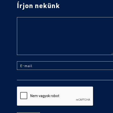
Írjon nekünk
text
E-mail
reCaptcha