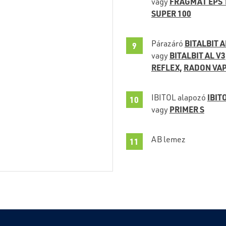
FRAGMAT EPS 
vagy
SUPER 100
BITALBIT A
Párazáró
BITALBIT AL V3
vagy
REFLEX,
RADON VAP
IBIT
IBITOL alapozó
PRIMER S
vagy
AB lemez