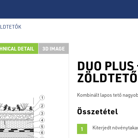
ÖLDTETŐK
HNICAL DETAIL
3D IMAGE
DUO PLUS
ZÖLDTETŐ
Kombinált lapos tető nagyo
Összetétel
Kiterjedt növénytaka