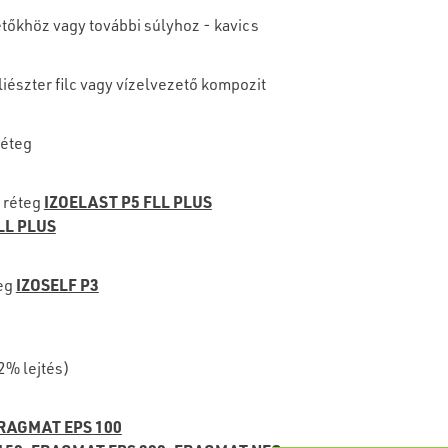
tetőkhöz vagy további súlyhoz - kavics
liészter filc vagy vízelvezető kompozit
réteg
IZOELAST P5 FLL PLUS
 réteg
LL PLUS
IZOSELF P3
eg
2% lejtés)
RAGMAT EPS 100