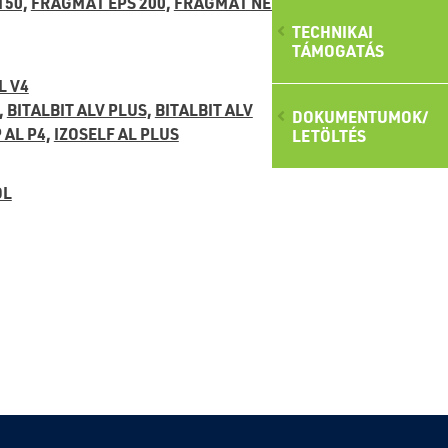
150,
FRAGMAT EPS 200,
FRAGMAT NEO
TECHNIKAI
TÁMOGATÁS
L V4
,
BITALBIT ALV PLUS,
BITALBIT ALV
DOKUMENTUMOK/
 AL P4,
IZOSELF AL PLUS
LETÖLTÉS
OL