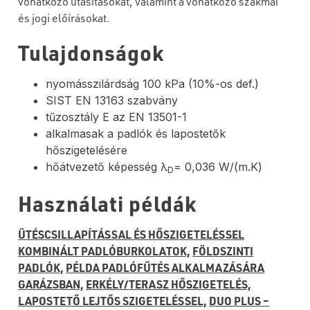
vonatkozó utasításokat, valamint a vonatkozó szakmai
és jogi előírásokat.
Tulajdonságok
nyomásszilárdság 100 kPa (10%-os def.)
SIST EN 13163 szabvány
tűzosztály E az EN 13501-1
alkalmasak a padlók és lapostetők
hőszigetelésére
hőátvezető képesség λ
= 0,036 W/(m.K)
D
Használati példák
ÜTÉSCSILLAPÍTÁSSAL ÉS HŐSZIGETELÉSSEL
KOMBINÁLT PADLÓBURKOLATOK,
FÖLDSZINTI
PADLÓK,
PÉLDA PADLÓFŰTÉS ALKALMAZÁSÁRA
GARÁZSBAN,
ERKÉLY/TERASZ HŐSZIGETELÉS,
LAPOSTETŐ LEJTŐS SZIGETELÉSSEL,
DUO PLUS –