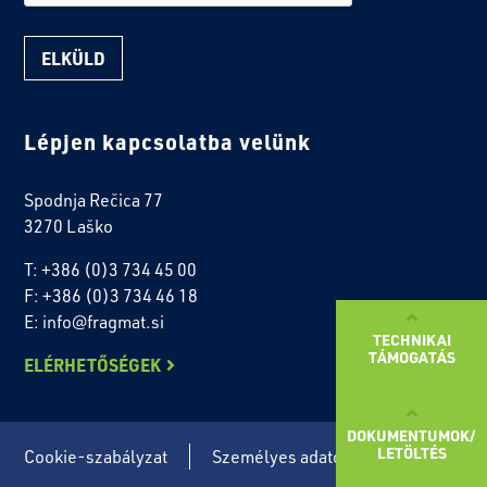
Lépjen kapcsolatba velünk
Spodnja Rečica 77
3270 Laško
T: +386 (0)3 734 45 00
F: +386 (0)3 734 46 18
E: info@fragmat.si
TECHNIKAI
TÁMOGATÁS
ELÉRHETŐSÉGEK
DOKUMENTUMOK/
LETÖLTÉS
Cookie-szabályzat
Személyes adatok védelme