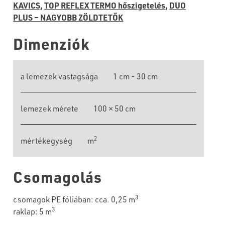
KAVICS,
TOP REFLEX TERMO hőszigetelés,
DUO
PLUS – NAGYOBB ZÖLDTETŐK
Dimenziók
a lemezek vastagsága
1 cm - 30 cm
lemezek mérete
100 × 50 cm
2
mértékegység
m
Csomagolás
3
csomagok PE fóliában: cca. 0,25 m
3
raklap: 5 m