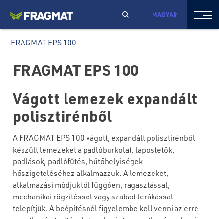
MAGYAR
FRAGMAT EPS 100
FRAGMAT EPS 100
Vágott lemezek expandált
polisztirénből
A FRAGMAT EPS 100 vágott, expandált polisztirénből
készült lemezeket a padlóburkolat, lapostetők,
padlások, padlófűtés, hűtőhelyiségek
hőszigeteléséhez alkalmazzuk. A lemezeket,
alkalmazási módjuktől függően, ragasztással,
mechanikai rögzítéssel vagy szabad lerákással
telepítjük. A beépítésnél figyelembe kell venni az erre