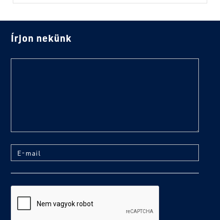
Írjon nekünk
text
E-mail
reCaptcha