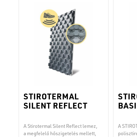
tömören és vízállóan
tömören 
kapcsolódnak egymásra, éspedig
kapcsol
a “dugó a dugóba”-módszer
a “dugó
szerint, ezért be lehet őket építeni
szerint, 
a cement- és az önterülő esztrich
a cement
alá mindazokban a helyiségekben,
alá mind
ahol korlátozott a …
Continued
ahol kor
STIROTERMAL
STI
SILENT REFLECT
BASI
A Stirotermal Silent Reflect lemez,
A STIRO
a megfelelő hőszigetelés mellett,
poliszti