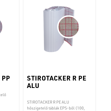
helyreállítási munkálatoknál, ahol
a hőszigetelés már megvalósult, a
pedig
régeteg teljes vastagsága pedig
korlátozott. FRAGMAT EPS 100 és
építeni
EPS SILENT T lemezekkel …
trich
Continued
ekben,
ed
 PP
STIROTACKER R PE
ALU
telő
STIROTACKER R PE ALU
hőszigetelő táblák EPS-ből (100,