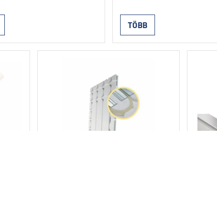
fóliával vannak kasírozva. A 
k és kékkel polietilén
csőbilincses csőrögzítéshe
 vákuumozottak. A
TÖBB
szükséges raszter van nyom
ögletű kúpos dugók
A táblák illesztése beépített
 teszik a 16-tól 20 mm
kétoldalas ragasztószalagga
 csövek beépítését,
történik. A termék 10 méter
 7,5 cm távolságban; a
hosszú tekercs formájában
ovábbi rögzítése nem
kapható. Önterülő esztrich
s. A szélek különleges
beépítése is lehetséges.
révén a lemezek
Tulajdonságok EPS 100
öz erősen
hőátvezető képesség λD: 0,
pcsolhatók. A lemezeket
W/m.K termikus ellenállás 
ztrich alá lehet
Continued
ni, ahol a padlóburkolat
edett …
Continued
ag
STIROTERMAL DRY
SU