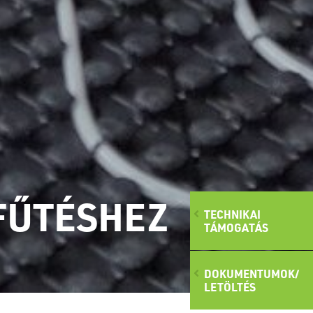
FŰTÉSHEZ
TECHNIKAI
TÁMOGATÁS
DOKUMENTUMOK/
LETÖLTÉS