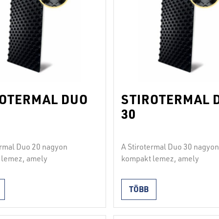
ROTERMAL DUO
STIROTERMAL 
30
ermal Duo 20 nagyon
A Stirotermal Duo 30 nagyon
 lemez, amely
kompakt lemez, amely
2
2
yezi a 4000 kg/m
-es
engedélyezi a 3000 kg/m
-
tes megterhelhetőséget.
egyenletes megterhelhetős
TÖBB
olisztirolból és profilált
Kemény polisztirolból és prof
én fóliából áll. A lemezek
polisztirén fóliából áll. A l
rányban és hosszában
keresztirányban és hosszáb