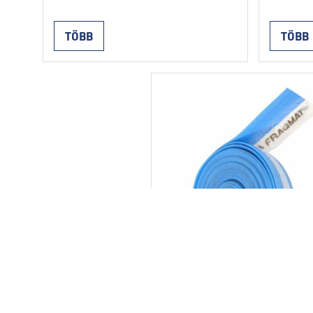
lépéshang-szigetelést is kínál,
készülne
amely szintjét 28 dB-lel
fóliával
TÖBB
TÖBB
csökkenti. Gumírozott
nyolcsz
polisztirolból készül és ezüst
lehetővé
fémezett polietilén fóliával van
átmérőjű
légmentesen bevonva. A
legalább
nyolcszögletű és kú alakú dugók
csövek t
lehetővé teszik a 16-20 mm
szüksége
átmérőjű csövek egyszerű
formája 
beépítését, legalább 7,5 cm-es
egymásk
távolságban. A szélek különleges
összeka
formája révén a lemezek
cementes
egymásköz …
Continued
telepíte
megeng
EPE szegélyszal