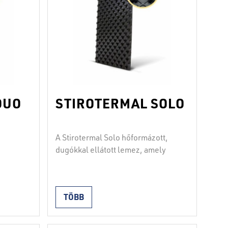
DUO
STIROTERMAL SOLO
A Stirotermal Solo hőformázott,
dugókkal ellátott lemez, amely
kemény, 1 mm vastagságú
polisztirén fóliából készül. A
es
dugók formája lehetővé teszi a 14
éget.
TÖBB
– 18 mm-es csövek szilárd
ilált
rögzítését, legalább 50 mm-es
emezek
távolságban. Ideális a
an