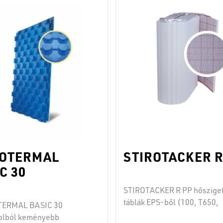
és vízállóan
tömören és vízállóan
ódnak egymásra, éspedig
kapcsolódnak egymásra, és
 a dugóba”-módszer
a “dugó a dugóba”-módszer
ezért be lehet őket építeni
szerint, ezért be lehet őket 
- és az önterülő esztrich
a cement- és az önterülő esz
azokban a helyiségekben,
alá mindazokban a helyiség
látozott a …
Continued
ahol korlátozott a …
Continu
ROTERMAL
STIROTACKER R
C 30
STIROTACKER R PP hőszige
táblák EPS-ből (100, T650,
TERMAL BASIC 30
T1000), melyek PP szövött
rolból keményebb