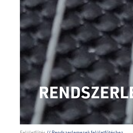
RENDSZERL
Felületfűtés
// Rendszerlemezek felületfűtéshez