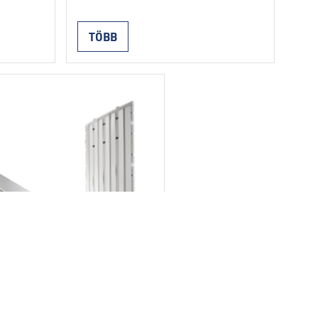
fólián
T650, T1000), fémgőzölt PE
z
fóliával kasírozva, amelyen
TÖBB
tatva.
csőbilincses csőrögzítéshez
szükséges raszter van nyomtatva.
l
A táblák illesztése előre beépített
kétoldalas ragasztószalaggal
történik. A termék 10 méter
hosszú tekercs formájában
kapható. Önterülő esztrich
alkalmazása is lehetséges.
036
Tulajdonságok EPS 100
RD: …
hőátvezető képesség λD: 0,036
W/m.K termikus ellenállás RD:
2
0,80 m
K/W …
Continued
GÁRZÓ