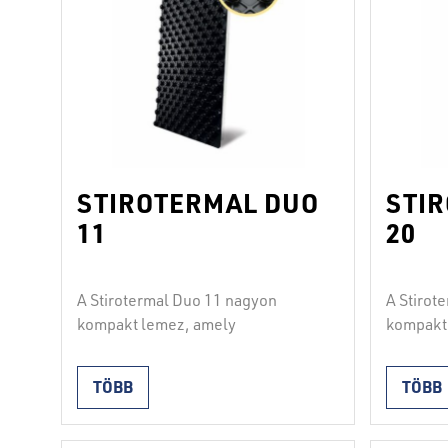
STIROTERMAL DUO
STI
11
20
A Stirotermal Duo 11 nagyon
A Stirot
kompakt lemez, amely
kompakt
2
engedélyezi a 4000 kg/m
-es
engedél
egyenletes megterhelhetőséget.
egyenle
TÖBB
TÖBB
Kemény polisztirolból és profilált
Kemény p
polisztirén fóliából áll. A lemezek
polisztir
keresztirányban és hosszában
kereszti