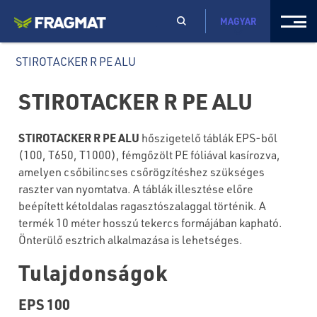
MAGYAR
STIROTACKER R PE ALU
STIROTACKER R PE ALU
STIROTACKER R PE ALU
hőszigetelő táblák EPS-ből
(100, T650, T1000), fémgőzölt PE fóliával kasírozva,
amelyen csőbilincses csőrögzítéshez szükséges
raszter van nyomtatva. A táblák illesztése előre
beépített kétoldalas ragasztószalaggal történik. A
termék 10 méter hosszú tekercs formájában kapható.
Önterülő esztrich alkalmazása is lehetséges.
Tulajdonságok
EPS 100