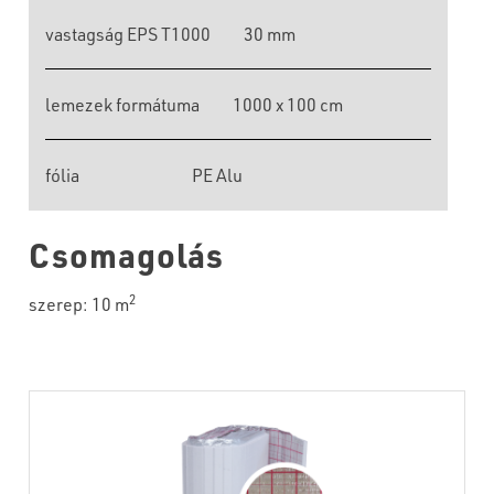
vastagság EPS T1000
30 mm
lemezek formátuma
1000 x 100 cm
fólia
PE Alu
Csomagolás
2
szerep: 10 m