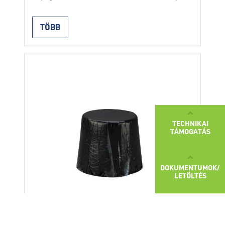
töltelék keveréke. Forró eljárással végzett
vízszigeteléshez alkalmazzák, éspedig a
TÖBB
hőszigetelő lapokra történő vízszigetelő
szalagok ragasztásához. Átlag
2
felhasználása 2 kg/m
. A keveréket
speciális, keverővel és indirekt fűtéssel
ellátott kazánban kell elkészíteni.
TECHNIKAI
TÁMOGATÁS
DOKUMENTUMOK/
LETÖLTÉS