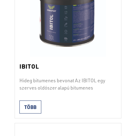
IBITOL
Hideg bitumenes bevonat Az IBITOL egy
szerves oldószer alapú bitumenes
bevonat. Hideg alapbevonatként
használják minden olyan felületen, amely
TÖBB
bitumenes vízszigetelést igényel.
Hengerrel vagy ecsettel kell felvinni a
tiszta, száraz és pormentes alapra. 0,2-
2
0,3 l bevonatot m
-enként. A száradási idő