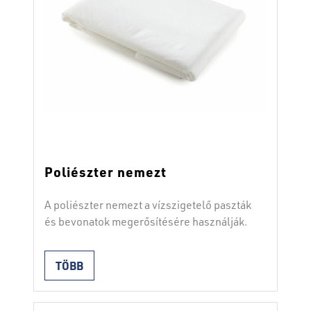
Poliészter nemezt
A poliészter nemezt a vízszigetelő paszták
és bevonatok megerősítésére használják.
TÖBB