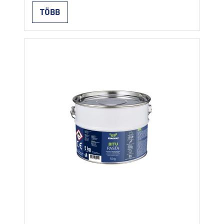
felhasználás a felület nedvszívó
TÖBB
képességétől függ, és 0,20–0,50 L/m²
között változik. A száradási idő a
rétegvastagságtól és az időjárási
körülményektől függően fél órától egy
óráig terjedhet. Használata: Fém-, fa- és
betonalapok impregnálása az Izoself és
Izothene öntapadó membránok felhordása
előtt; …
Continued