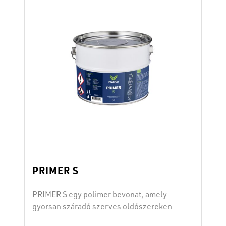
a rétegvastagságtól és az időjárási
körülményektől függ, de körülbelül 1-6
óra közötti.
PRIMER S
PRIMER S egy polimer bevonat, amely
gyorsan száradó szerves oldószereken
alapul. Hengerrel kell felhordani. A