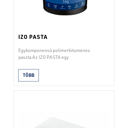
IZO PASTA
Egykomponensű polimerbitumenes
paszta Az IZO PASTA egy
egykomponensű, vizes diszperziós
(oldószermentes) polimer-bitumenes
TÖBB
paszta hideg beépítésre.