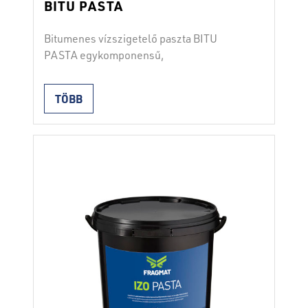
BITU PASTA
Bitumenes vízszigetelő paszta BITU
PASTA egykomponensű,
szervesoldószer-alapú vízszigetelő
massza hideg eljárással történő
TÖBB
beépítéshez.