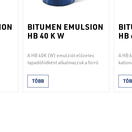
ION
BITUMEN EMULSION
BI
HB 40 K W
HB 
A HB 40K (W) emulziót előzetes
A HB 
tapadóhídként alkalmazzuk a forró
kation
aszfaltozás előtt, ahol a hordozó
előzet
orró
és a koptató réteg közti kötőanyag
alkalm
TÖBB
TÖ
zó
szerepét viseli. A terméket
előtt,
nyag
permetezéssel kell felvinni.
réteg 
Módosított tulajdonságai miatt
viseli
hűvösebb évszakokban, a 0° C-
kell f
van
hoz közeli külső hőmérsékletek
kation
6
esetén is lehet alkalmazni. A
diszpe
termék összhnagban van a SIST
polime