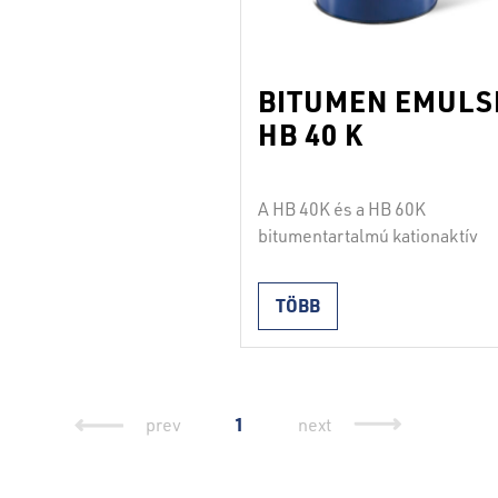
BITUMEN EMULS
HB 40 K
A HB 40K és a HB 60K
bitumentartalmú kationaktív
polimer emulziókat előzetes
tapadóhídként alkalmazzuk a f
TÖBB
aszfaltozás előtt, ahol a hordo
és a koptató réteg közti kötőa
szerepét viselik. A termékeket
permetezéssel kell felvinni.
Mindkét termék összhangban 
1
prev
next
a SIST EN 13808 és a SIST 103
szabványokkal.