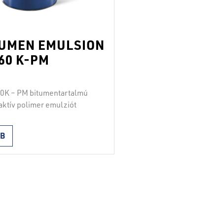
TUMEN EMULSION
60 K-PM
60K – PM bitumentartalmú
aktív polimer emulziót
es tapadóhídként
azzuk a forró aszfaltozás
BB
 ahol a hordozó és a koptató
közti kötőanyag szerepét
. A terméket permetezéssel
elvinni. A bitumentartalmú
aktív polimer emulzió
rziós rendszer, amely
rmodifikált (SBS) bitument