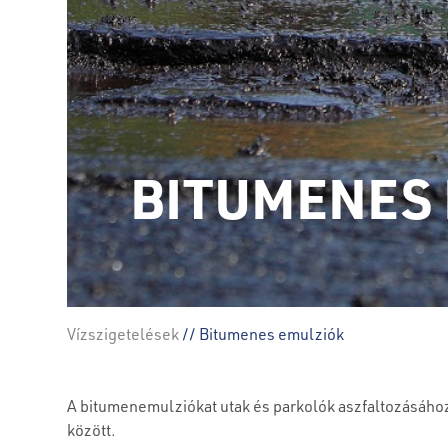
BITUMENES
Vízszigetelések
// Bitumenes emulziók
A bitumenemulziókat utak és parkolók aszfaltozásához h
között.