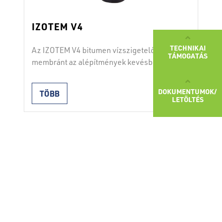
IZOTEM V4
TECHNIKAI
Az IZOTEM V4 bitumen vízszigetelő
TÁMOGATÁS
membránt az alépítmények kevésbé
igényes, egy- vagy kétrétegű, függőleges
és vízszintes vízszigetelésére használják.
DOKUMENTUMOK/
TÖBB
Másodlagos tetőfedésként is használható.
LETÖLTÉS
A membránt mindkét oldalon olvasztható
polimerfilm védi. Beépítés hegesztéssel.
Az átfedések szélességének 10 cm-nek
kell lennie. A termék megfelel a SIST EN
13969 (A típus) és a SIST 1031
szabványnak. Tulajdonságok hordozó:
üveggyapot …
Continued