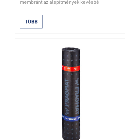
membránt az alépítmények kevésbé
igényes, egy- vagy kétrétegű, függőleges
és vízszintes vízszigetelésére használják.
TÖBB
Másodlagos tetőfedésként is használható.
A membránt mindkét oldalon olvasztható
polimerfilm védi. Beépítés hegesztéssel.
Az átfedések szélességének 10 cm-nek
kell lennie. A termék megfelel a SIST EN
13969 (A típus) és a SIST 1031
szabványnak. Tulajdonságok hordozó:
üveggyapot …
Continued