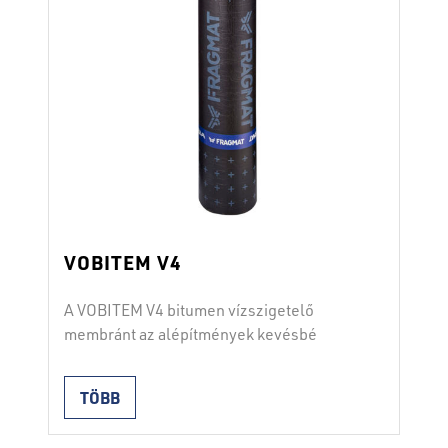
rugalmasság: ≤ 0 °C-nál …
Continued
VOBITEM V4
A VOBITEM V4 bitumen vízszigetelő
membránt az alépítmények kevésbé
igényes egy- vagy kétrétegű, függőleges
és vízszintes vízszigetelésére használják.
TÖBB
Másodlagos tetőfedésként is használható.
A membránt mindkét oldalon olvasztható