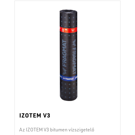
polimerfilm védi. Beépítés hegesztéssel.
Az átfedések szélességének 10 cm-nek
kell lennie. A termék megfelel a SIST EN
13969 szabványnak (A típus).
Tulajdonságok hordozó: üveggyapot
rugalmasság: ≤ 0 °C-nál …
Continued
IZOTEM V3
Az IZOTEM V3 bitumen vízszigetelő