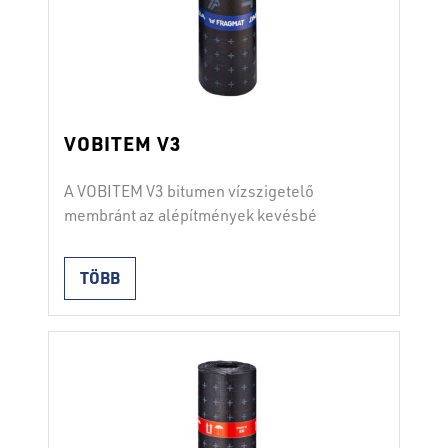
VOBITEM V3
A VOBITEM V3 bitumen vízszigetelő
membránt az alépítmények kevésbé
igényes egy- vagy kétrétegű, függőleges
és vízszintes vízszigetelésére használják.
TÖBB
Másodlagos tetőfedésként is használható.
A membránt mindkét oldalon olvasztható
polimerfilm védi. Beépítés hegesztéssel.
Az átfedések szélességének 10 cm-nek
kell lennie. A termék megfelel a SIST EN
13969 szabványnak (A típus).
Tulajdonságok hordozó: üveggyapot