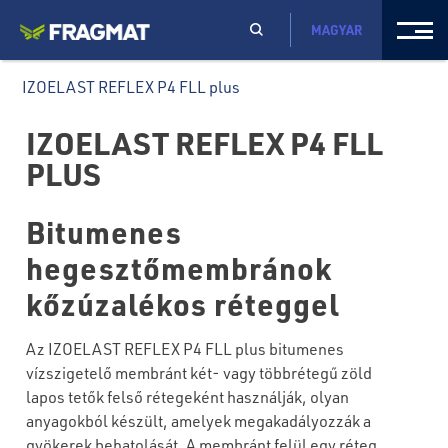
MAGYAR
IZOELAST REFLEX P4 FLL plus
IZOELAST REFLEX P4 FLL
PLUS
Bitumenes
hegesztőmembránok
kőzúzalékos réteggel
Az IZOELAST REFLEX P4 FLL plus bitumenes
vízszigetelő membránt két- vagy többrétegű zöld
lapos tetők felső rétegeként használják, olyan
anyagokból készült, amelyek megakadályozzák a
gyökerek behatolását. A membránt felül egy réteg