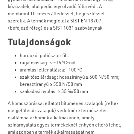
kőzúzalék, alul pedig egy olvadó fólia védi. A
membránt 10 cm-es átfedéssel, hegesztéssel
szerelik. A termék megfelel a SIST EN 13707
(befejező réteg) és a SIST 1031 szabványnak.
Tulajdonságok
hordozó
:
poliészter
filc
rugalmasság
: ≤ –
1
5 °C-
nál
áramlási
ellenállás
: ≥ +1
0
0 °C
szakítószilárdság
:
hosszirányú
≥
6
00 N/50 mm;
keresztirányú
≥
55
0 N/50 mm
szakadási
nyúlás
: ≥ 35 %/50 mm
A homoszórással ellátott bitumenes szalagok (reflex
megjelölésű szalagok) védelmére természetes
csillámpala-homok alkalmazandó, amely
színárnyalata egyes termékeknél enhyén eltérő lehet,
ami azonban a termék alkalmasságát nem