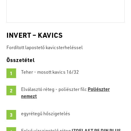
INVERT – KAVICS
Fordított lapostető kavicsterheléssel
Összetétel
Teher - mosott kavics 16/32
Poliészter
Elválasztó réteg - poliészter filc
nemezt
egyrétegű hőszigetelés
IZOELAST P5 DIN PLUS
Felső vízszigetelő réteg