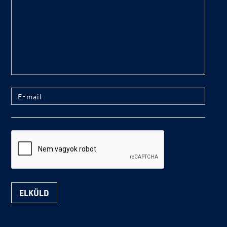
text
E-mail
reCaptcha