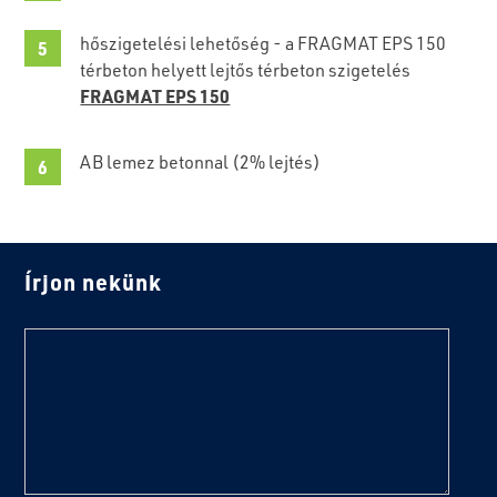
hőszigetelési lehetőség - a FRAGMAT EPS 150
térbeton helyett lejtős térbeton szigetelés
FRAGMAT EPS 150
AB lemez betonnal (2% lejtés)
Írjon nekünk
text