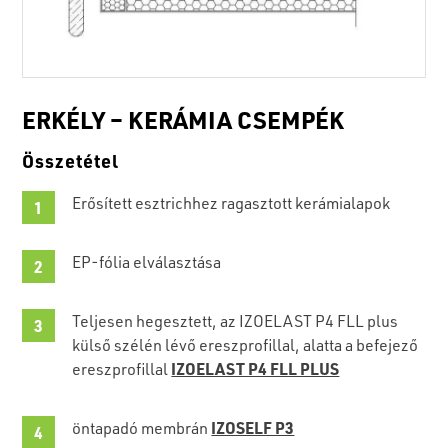
ERKÉLY – KERÁMIA CSEMPÉK
Összetétel
Erősített esztrichhez ragasztott kerámialapok
EP-fólia elválasztása
Teljesen hegesztett, az IZOELAST P4 FLL plus
külső szélén lévő ereszprofillal, alatta a befejező
IZOELAST P4 FLL PLUS
ereszprofillal
IZOSELF P3
öntapadó membrán