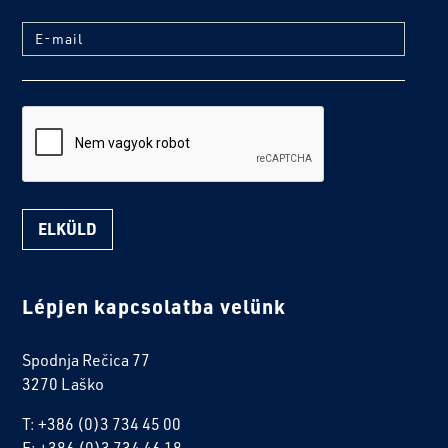
E-mail
reCaptcha
Lépjen kapcsolatba velünk
Spodnja Rečica 77
3270 Laško
T: +386 (0)3 734 45 00
F: +386 (0)3 734 46 18