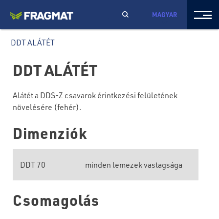
MAGYAR
DDT ALÁTÉT
DDT ALÁTÉT
Alátét a DDS-Z csavarok érintkezési felületének
növelésére (fehér).
Dimenziók
DDT 70
minden lemezek vastagsága
Csomagolás