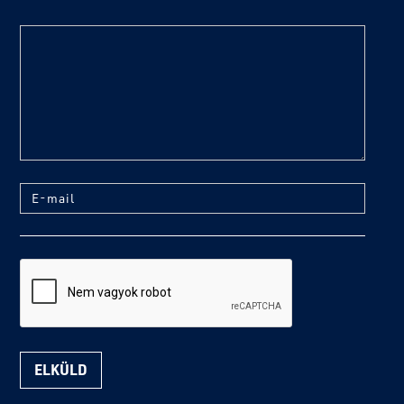
text
E-mail
reCaptcha