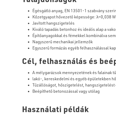
Égésgátló anyag, EN 13501-1 szabvány szerint
Kőzetgyapot hővezető képessége: λ=0,038 
Javított hangszigetelés
Kiváló tapadás betonhoz és ideális alap a vak
Építőanyagokkal és fémekkel kombinálva se
Nagyszerű mechanikai jellemzők
Egyszerű formázás egyéb felhasználással kap
Cél, felhasználás és beé
A mélygarázsok mennyezetének és falainak t
lakó-, kereskedelmi és egyéb épületekben hő
Tűzállóságot, hőszigetelést, hangszigetelést
Beépíthető betonozással vagy utólag
Használati példák