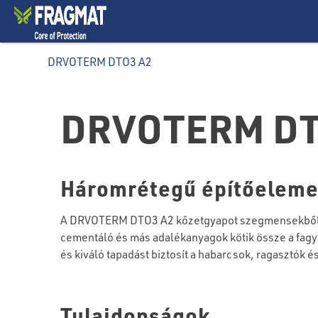
DRVOTERM DTO3 A2
DRVOTERM DT
Háromrétegű építőelemek
A DRVOTERM DTO3 A2 kőzetgyapot szegmensekből (a 
cementáló és más adalékanyagok kötik össze a fag
és kiváló tapadást biztosít a habarcsok, ragasztók 
Tulajdonságok