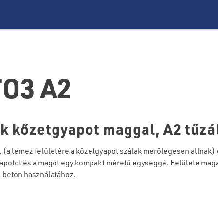
O3 A2
 kőzetgyapot maggal, A2 tűzá
lemez felületére a kőzetgyapot szálak merőlegesen állnak) és 
yapotot és a magot egy kompakt méretű egységgé. Felülete mag
és beton használatához.