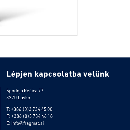
Lépjen kapcsolatba velünk
Spodnja Rečica 77
3270 Laško
T: +386 (0)3 734 45 00
F: +386 (0)3 734 46 18
E: info@fragmat.si