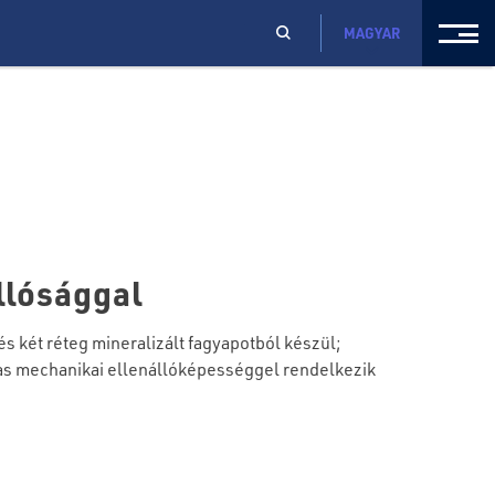
MAGYAR
llósággal
két réteg mineralizált fagyapotból készül;
as mechanikai ellenállóképességgel rendelkezik