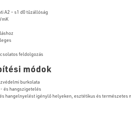
i A2 – s1 d0 tűzállóság
W/mK
oláshoz
mleges
csolatos feldolgozás
pítési módok
űzvédelmi burkolata
- és hangszigetelés
 és hangelnyelést igénylő helyeken, esztétikus és természetes m