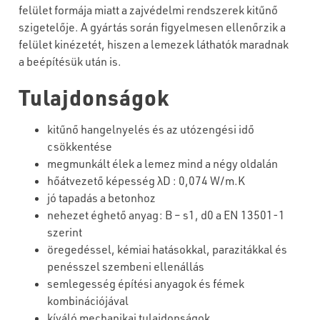
felület formája miatt a zajvédelmi rendszerek kitűnő
szigetelője. A gyártás során figyelmesen ellenőrzik a
felület kinézetét, hiszen a lemezek láthatók maradnak
a beépítésük után is.
Tulajdonságok
kitűnő hangelnyelés és az utózengési idő
csökkentése
megmunkált élek a lemez mind a négy oldalán
hőátvezető képesség λD : 0,074 W/m.K
jó tapadás a betonhoz
nehezet éghető anyag: B – s1, d0 a EN 13501-1
szerint
öregedéssel, kémiai hatásokkal, parazitákkal és
penésszel szembeni ellenállás
semlegesség építési anyagok és fémek
kombinációjával
kíváló mechanikai tulajdonságok