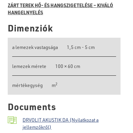
ZÁRT TEREK HŐ- ÉS HANGSZIGETELÉSE – KIVÁLÓ
HANGELNYELÉS
Dimenziók
a lemezek vastagsága
1,5 cm - 5 cm
lemezek mérete
100 × 60 cm
2
mértékegység
m
Documents
DRVOLIT AKUSTIK DA (Nyilatkozat a
jellemzőkről)