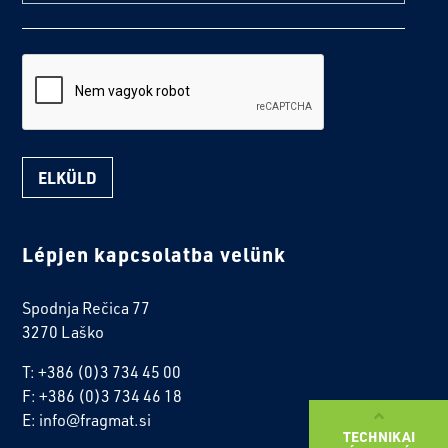
reCaptcha
Lépjen kapcsolatba velünk
Spodnja Rečica 77
3270 Laško
T: +386 (0)3 734 45 00
F: +386 (0)3 734 46 18
E: info@fragmat.si
TECHNIKAI