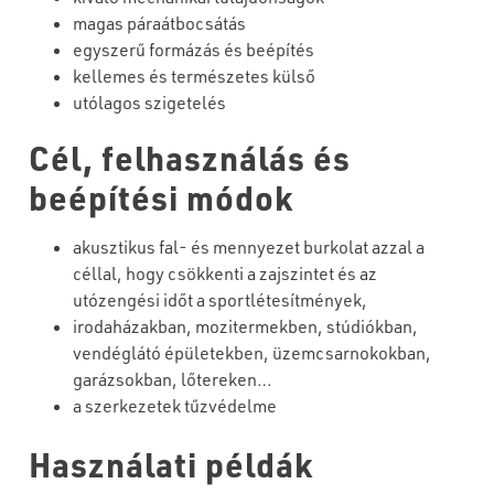
magas páraátbocsátás
egyszerű formázás és beépítés
kellemes és természetes külső
utólagos szigetelés
Cél, felhasználás és
beépítési módok
akusztikus fal- és mennyezet burkolat azzal a
céllal, hogy csökkenti a zajszintet és az
utózengési időt a sportlétesítmények,
irodaházakban, mozitermekben, stúdiókban,
vendéglátó épületekben, üzemcsarnokokban,
garázsokban, lőtereken…
a szerkezetek tűzvédelme
Használati példák