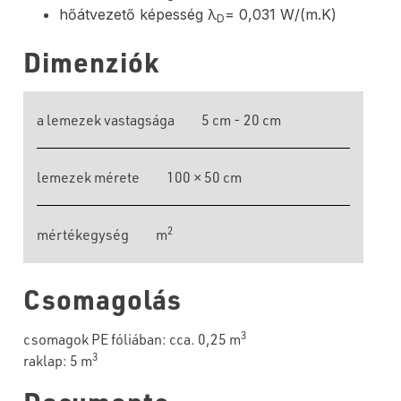
hőátvezető képesség λ
= 0,031 W/(m.K)
D
Dimenziók
a lemezek vastagsága
5 cm - 20 cm
lemezek mérete
100 × 50 cm
2
mértékegység
m
Csomagolás
3
csomagok PE fóliában: cca. 0,25 m
3
raklap: 5 m