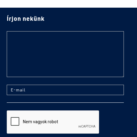
Írjon nekünk
text
E-mail
reCaptcha