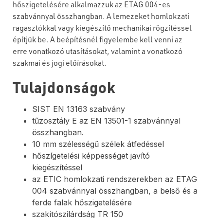
hőszigetelésére alkalmazzuk az ETAG 004-es
szabvánnyal összhangban. A lemezeket homlokzati
ragasztókkal vagy kiegészítő mechanikai rögzítéssel
építjük be. A beépítésnél figyelembe kell venni az
erre vonatkozó utasításokat, valamint a vonatkozó
szakmai és jogi előírásokat.
Tulajdonságok
SIST EN 13163 szabvány
tűzosztály E az EN 13501-1 szabvánnyal
összhangban.
10 mm szélességű szélek átfedéssel
hőszígetelési képpességet javító
kiegészítéssel
az ETIC homlokzati rendszerekben az ETAG
004 szabvánnyal összhangban, a belső és a
ferde falak hőszigetelésére
szakítószilárdság TR 150