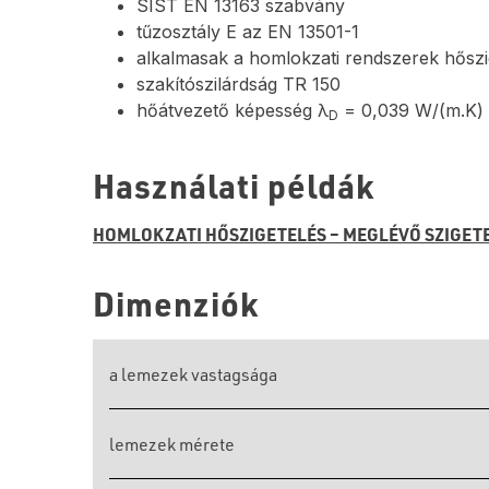
SIST EN 13163 szabvány
tűzosztály E az EN 13501-1
alkalmasak a homlokzati rendszerek hős
szakítószilárdság TR 150
hőátvezető képesség λ
= 0,039 W/(m.K)
D
Használati példák
HOMLOKZATI HŐSZIGETELÉS – MEGLÉVŐ SZIGET
Dimenziók
a lemezek vastagsága
lemezek mérete