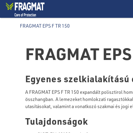
FRAGMAT EPS F TR 150
FRAGMAT EPS 
Egyenes szelkialakítású
A FRAGMAT EPS F TR 150 expandált polisztirol hom
összhangban. A lemezeket homlokzati ragasztókkal v
utasításokat, valamint a vonatkozó szakmai és jogi e
Tulajdonságok