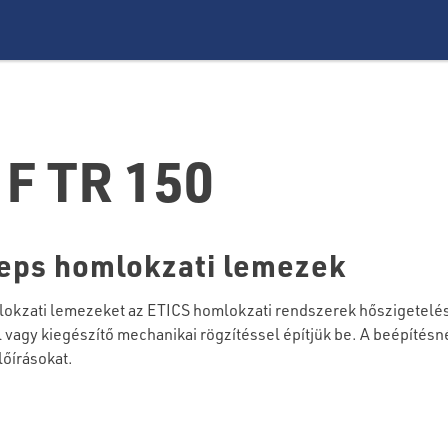
F TR 150
 eps homlokzati lemezek
lokzati lemezeket az ETICS homlokzati rendszerek hőszigetel
agy kiegészítő mechanikai rögzítéssel építjük be. A beépítésné
lőírásokat.