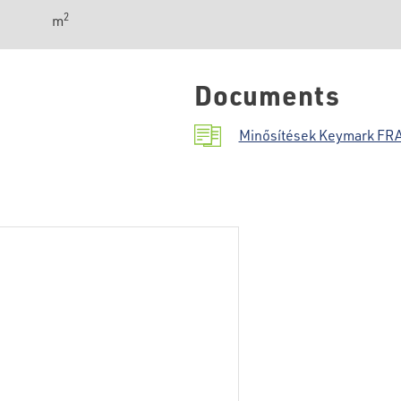
2
m
Documents
Minősítések Keymark FR