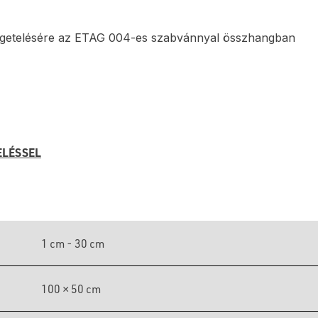
zigetelésére az ETAG 004-es szabvánnyal összhangban
ELÉSSEL
1 cm - 30 cm
100 × 50 cm