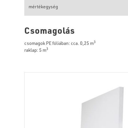
mértékegység
Csomagolás
3
csomagok PE fóliában: cca. 0,25 m
3
raklap: 5 m