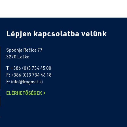
Lépjen kapcsolatba velünk
Spodnja Rečica 77
3270 Laško
T: +386 (0)3 734 45 00
F: +386 (0)3 734 46 18
E: info@fragmat.si
ELÉRHETŐSÉGEK