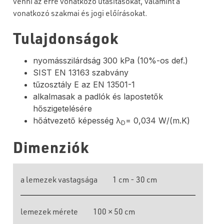
venni az erre vonatkozó utasításokat, valamint a
vonatkozó szakmai és jogi előírásokat.
Tulajdonságok
nyomásszilárdság 300 kPa (10%-os def.)
SIST EN 13163 szabvány
tűzosztály E az EN 13501-1
alkalmasak a padlók és lapostetők
hőszigetelésére
hőátvezető képesség λ
= 0,034 W/(m.K)
D
Dimenziók
a lemezek vastagsága
1 cm - 30 cm
lemezek mérete
100 × 50 cm