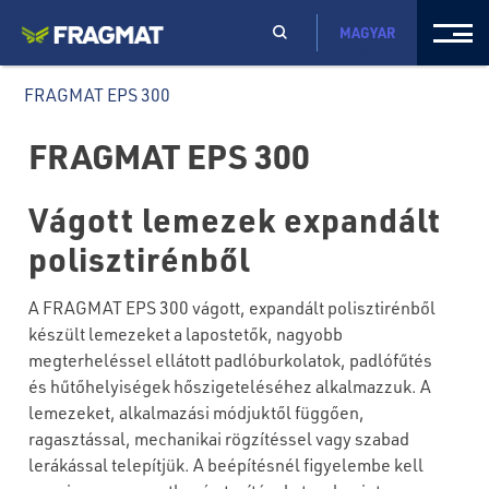
MAGYAR
FRAGMAT EPS 300
FRAGMAT EPS 300
Vágott lemezek expandált
polisztirénből
A FRAGMAT EPS 300 vágott, expandált polisztirénből
készült lemezeket a lapostetők, nagyobb
megterheléssel ellátott padlóburkolatok, padlófűtés
és hűtőhelyiségek hőszigeteléséhez alkalmazzuk. A
lemezeket, alkalmazási módjuktől függően,
ragasztással, mechanikai rögzítéssel vagy szabad
lerákással telepítjük. A beépítésnél figyelembe kell