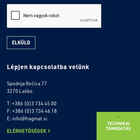
reCaptcha
Lépjen kapcsolatba velünk
Spodnja Rečica 77
3270 Laško
T: +386 (0)3 734 45 00
F: +386 (0)3 734 46 18
E: info@fragmat.si
TECHNIKAI
TÁMOGATÁS
ELÉRHETŐSÉGEK