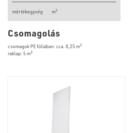
2
mértékegység
m
Csomagolás
3
csomagok PE fóliában: cca. 0,25 m
3
raklap: 5 m