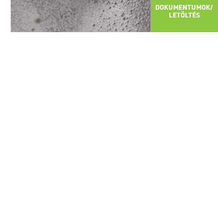
DOKUMENTUMOK/
LETÖLTÉS
Nagyszerű design, illeszkedik a termékhez,
Optimális, szállítás közbeni védelem,
Könnyű súly,
Megbízható hőszigetelő védelem,